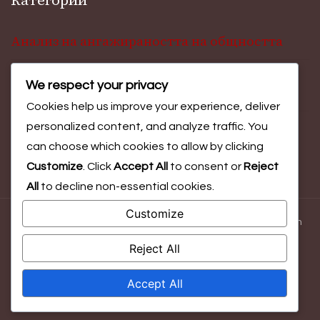
Категории
Анализ на ангажираността на общността
We respect your privacy
Инсайти за участие във фестивали
Cookies help us improve your experience, deliver
personalized content, and analyze traffic. You
Оценка на резултатите от събитието
can choose which cookies to allow by clicking
Customize
. Click
Accept All
to consent or
Reject
All
to decline non-essential cookies.
Customize
© Copyright 2026
uofazips.com
. All Rights Reserved.
Blossom
Magazine | Developed By
Blossom Themes
.
Powered by
Reject All
WordPress
.
Accept All
Кои сме ние
Условия за ползване
Политика за поверителност
Контакт
Политика за бисквитки