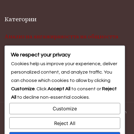
Категории
Анализ на ангажираността на общността
We respect your privacy
Инсайти за участие във фестивали
Cookies help us improve your experience, deliver
personalized content, and analyze traffic. You
Оценка на резултатите от събитието
can choose which cookies to allow by clicking
Customize
. Click
Accept All
to consent or
Reject
All
to decline non-essential cookies.
Customize
© Copyright 2026
uofazips.com
. All Rights Reserved.
Blossom
Magazine | Developed By
Blossom Themes
.
Powered by
Reject All
WordPress
.