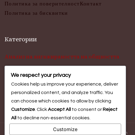
Политика за поверителност
Контакт
Политика за бисквитки
Категории
Анализ на ангажираността на общността
We respect your privacy
Инсайти за участие във фестивали
Cookies help us improve your experience, deliver
personalized content, and analyze traffic. You
Оценка на резултатите от събитието
can choose which cookies to allow by clicking
Customize
. Click
Accept All
to consent or
Reject
All
to decline non-essential cookies.
Customize
© Copyright 2026
uofazips.com
. All Rights Reserved.
Blossom