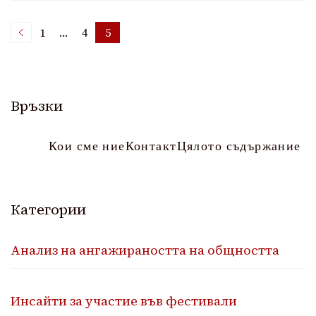
Posts
1
…
4
5
Page
Page
Page
pagination
Връзки
Кои сме ние
Контакт
Цялото съдържание
Категории
Анализ на ангажираността на общността
Инсайти за участие във фестивали