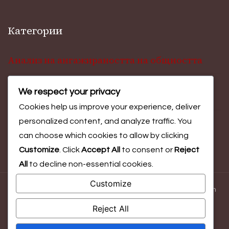
Категории
Анализ на ангажираността на общността
We respect your privacy
Инсайти за участие във фестивали
Cookies help us improve your experience, deliver
personalized content, and analyze traffic. You
Оценка на резултатите от събитието
can choose which cookies to allow by clicking
Customize
. Click
Accept All
to consent or
Reject
All
to decline non-essential cookies.
Customize
© Copyright 2026
uofazips.com
. All Rights Reserved.
Blossom
Magazine | Developed By
Blossom Themes
.
Powered by
Reject All
WordPress
.