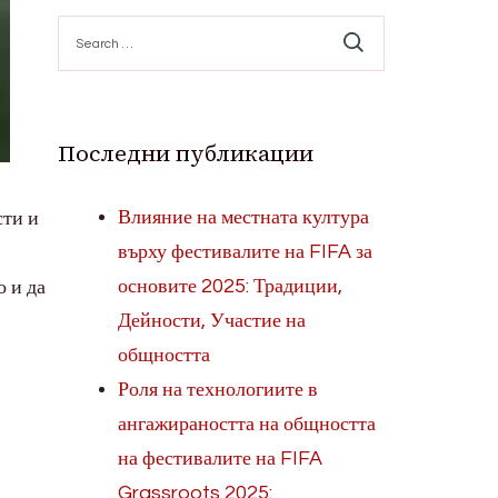
Search
for:
Последни публикации
Влияние на местната култура
сти и
върху фестивалите на FIFA за
основите 2025: Традиции,
о и да
Дейности, Участие на
общността
Роля на технологиите в
ангажираността на общността
на фестивалите на FIFA
Grassroots 2025: