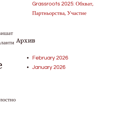
Grassroots 2025: Обхват,
Партньорства, Участие
овишат
Архив
аланти
February 2026
е
January 2026
ялостно