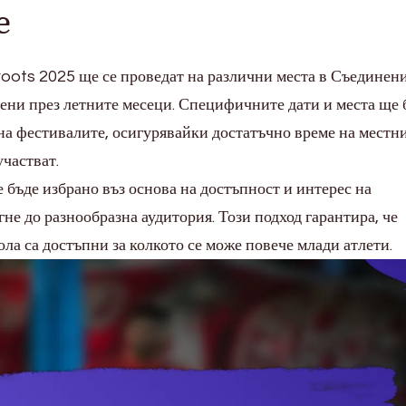
е
oots 2025 ще се проведат на различни места в Съединен
чени през летните месеци. Специфичните дати и места ще 
 на фестивалите, осигурявайки достатъчно време на местн
участват.
 бъде избрано въз основа на достъпност и интерес на
гне до разнообразна аудитория. Този подход гарантира, че
ла са достъпни за колкото се може повече млади атлети.