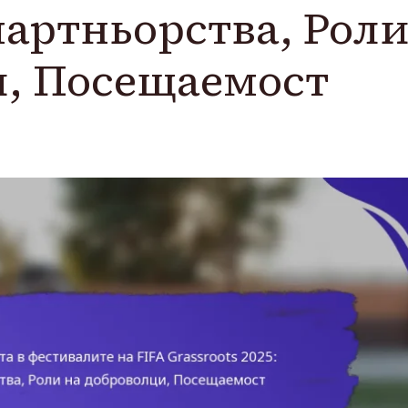
партньорства, Рол
и, Посещаемост