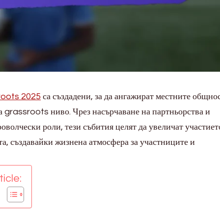
roots 2025
са създадени, за да ангажират местните общно
а grassroots ниво. Чрез насърчаване на партньорства и
оволчески роли, тези събития целят да увеличат участиет
та, създавайки жизнена атмосфера за участниците и
icle: