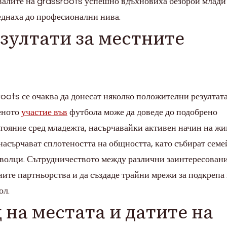
валите на grassroots успешно вдъхновиха безброй млади
реднаха до професионални нива.
зултати за местните
oots се очаква да донесат няколко положителни резултата
еното
участие във
футбола може да доведе до подобрено
стояние сред младежта, насърчавайки активен начин на жи
насърчават сплотеността на общността, като събират семе
оволци. Сътрудничеството между различни заинтересован
ите партньорства и да създаде трайни мрежи за подкрепа
ол.
 на местата и датите на