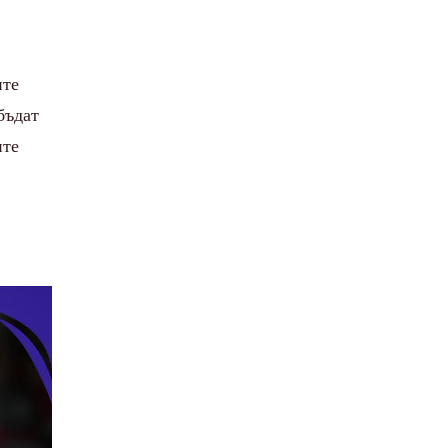
ите
бъдат
ите