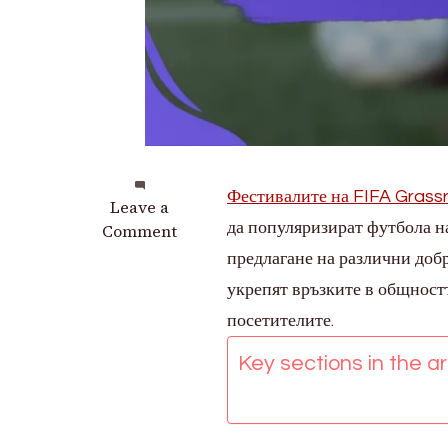
Фестивалите на FIFA Grass
on
Leave a
да популяризират футбола н
Участие
Comment
на
предлагане на различни добр
общността
укрепят връзките в общност
в
посетителите.
фестивалите
на
Key sections in the art
FIFA
Grassroots
2025:
Местни