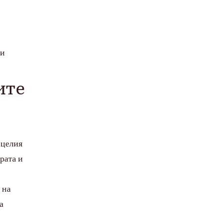
 и
ите
 целия
рата и
 на
а