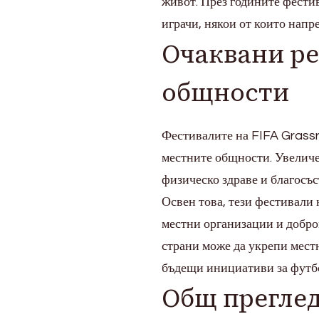
живот. През годините фести
играчи, някои от които нап
Очаквани ре
общности
Фестивалите на FIFA Grassr
местните общности. Увелич
физическо здраве и благосъ
Освен това, тези фестивали 
местни организации и добр
страни може да укрепи местн
бъдещи инициативи за футб
Общ преглед