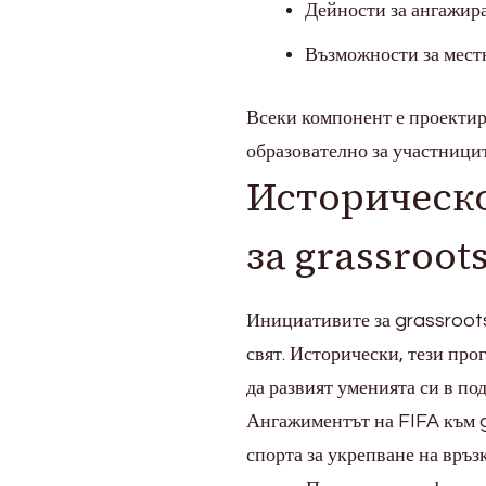
Дейности за ангажира
Възможности за местн
Всеки компонент е проектир
образователно за участницит
Историческо
за grassroot
Инициативите за grassroots
свят. Исторически, тези про
да развият уменията си в по
Ангажиментът на FIFA към g
спорта за укрепване на връз