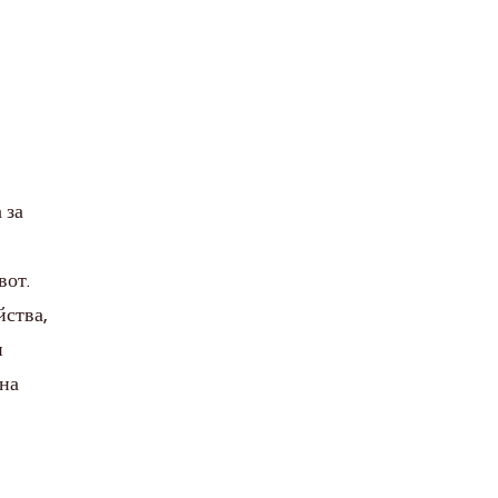
 за
вот.
йства,
и
 на