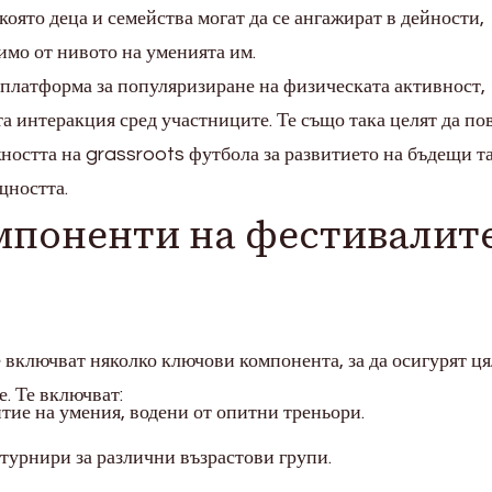
която деца и семейства могат да се ангажират в дейности,
имо от нивото на уменията им.
 платформа за популяризиране на физическата активност,
а интеракция сред участниците. Те също така целят да п
ността на grassroots футбола за развитието на бъдещи т
щността.
мпоненти на фестивалит
е включват няколко ключови компонента, за да осигурят ц
. Те включват:
тие на умения, водени от опитни треньори.
турнири за различни възрастови групи.