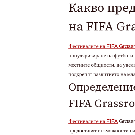
Какво пре
партньорства,
Роли
на
на FIFA Gra
доброволци,
Посещаемост
Фестивалите на FIFA Grass
популяризиране на футбола 
местните общности, да увели
подкрепят развитието на мл
Определение
FIFA Grassro
Фестивалите на FIFA
Grassr
предоставят възможности на 