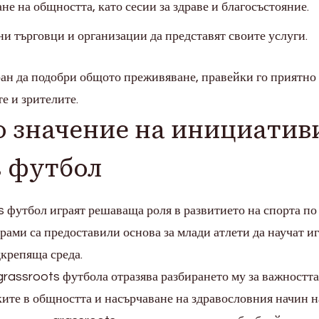
не на общността, като сесии за здраве и благосъстояние.
и търговци и организации да представят своите услуги.
ан да подобри общото преживяване, правейки го приятно
е и зрителите.
 значение на инициатив
s футбол
 футбол играят решаваща роля в развитието на спорта по
грами са предоставили основа за млади атлети да научат иг
дкрепяща среда.
rassroots футбола отразява разбирането му за важността
ките в общността и насърчаване на здравословния начин н