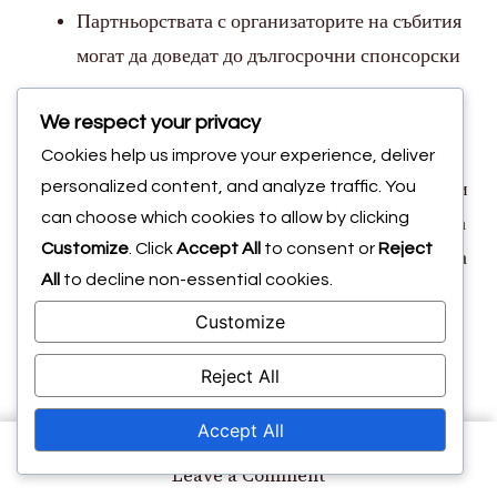
Партньорствата с организаторите на събития
могат да доведат до дългосрочни спонсорски
сделки, предоставящи постоянни приходи.
We respect your privacy
Освен това, напливът на посетители може да
Cookies help us improve your experience, deliver
personalized content, and analyze traffic. You
стимулира местната икономика, с увеличени разходи
can choose which cookies to allow by clicking
за настаняване, хранене и развлечения. Това може да
Customize
. Click
Accept All
to consent or
Reject
доведе до мултиплициращ ефект, който да е от полза
All
to decline non-essential cookies.
за различни сектори в общността.
Customize
Увеличена
Reject All
ангажираност на
Accept All
общността и гордост
on
Leave a Comment
Роля