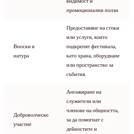
видимост и
промоционални ползи.
Предоставяне на стоки
или услуги, които
Вноски в
подкрепят фестивала,
натура
като храна, оборудване
или пространство за
събития.
Ангажиране на
служители или
членове на общността,
Доброволческо
за да помогнат с
участие
дейностите и