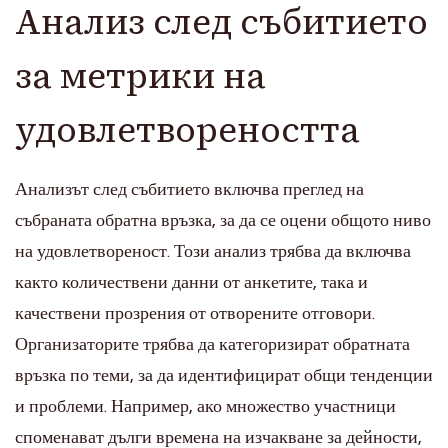
Анализ след събитието
за метрики на
удовлетвореността
Анализът след събитието включва преглед на
събраната обратна връзка, за да се оцени общото ниво
на удовлетвореност. Този анализ трябва да включва
както количествени данни от анкетите, така и
качествени прозрения от отворените отговори.
Организаторите трябва да категоризират обратната
връзка по теми, за да идентифицират общи тенденции
и проблеми. Например, ако множество участници
споменават дълги времена на изчакване за дейности,