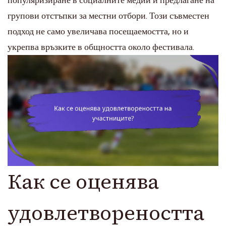
популяризиране в социалните медии и предлагане на
групови отстъпки за местни отбори. Този съвместен
подход не само увеличава посещаемостта, но и
укрепва връзките в общността около фестивала.
Как се оценява
удовлетвореността