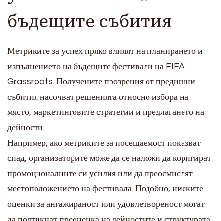
бъдещите събития
Метриките за успех пряко влияят на планирането и
изпълнението на бъдещите фестивали на FIFA
Grassroots. Получените прозрения от предишни
събития насочват решенията относно избора на
място, маркетинговите стратегии и предлагането на
дейности.
Например, ако метриките за посещаемост показват
спад, организаторите може да се наложи да коригират
промоционалните си усилия или да преосмислят
местоположението на фестивала. Подобно, ниските
оценки за ангажираност или удовлетвореност могат
да подтикнат преоценка на дейностите и структурата