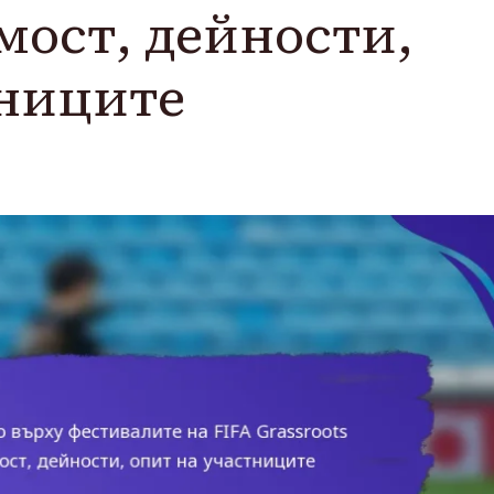
мост, дейности,
тниците