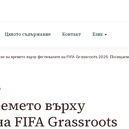
Цялото съдържание
Контакт
Език
ие на времето върху фестивалите на FIFA Grassroots 2025: Посещаемо
О
ремето върху
а FIFA Grassroots