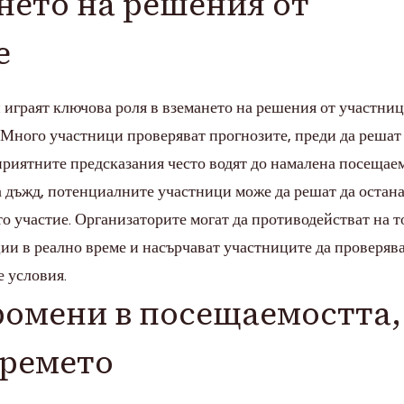
нето на решения от
е
играят ключова роля в вземането на решения от участниц
. Много участници проверяват прогнозите, преди да решат
приятните предсказания често водят до намалена посещаем
а дъжд, потенциалните участници може да решат да остан
о участие. Организаторите могат да противодействат на т
ии в реално време и насърчават участниците да проверява
 условия.
ромени в посещаемостта,
времето