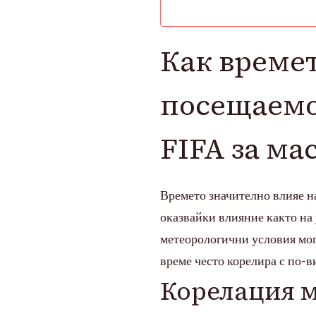
дейности,
опит
на
Как времет
участниците
посещаемо
FIFA за ма
Времето значително влияе н
оказвайки влияние както на
метеорологични условия мог
време често корелира с по-в
Корелация 