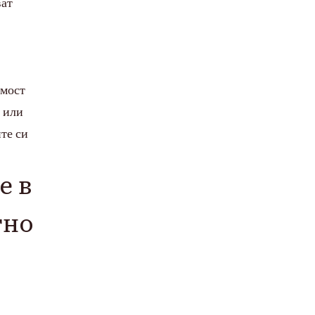
ват
имост
 или
те си
е в
тно