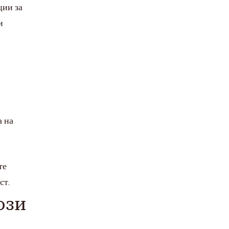
ции за
и
а на
те
ст.
ози