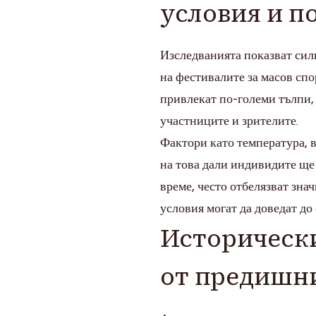
условия и п
Изследванията показват сил
на фестивалите за масов сп
привлекат по-големи тълпи,
участниците и зрителите.
Фактори като температура, в
на това дали индивидите ще
време, често отбелязват зн
условия могат да доведат до
Историческ
от предишн