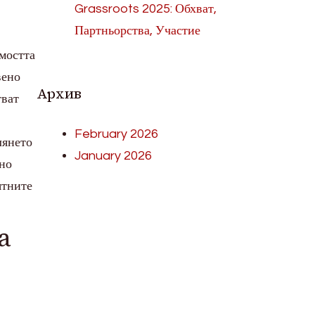
Grassroots 2025: Обхват,
Партньорства, Участие
мостта
вено
Архив
тват
February 2026
лянето
January 2026
тно
ятните
а