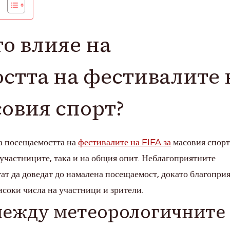
о влияе на
стта на фестивалите 
совия спорт?
а посещаемостта на
фестивалите на FIFA за
масовия спорт
 участниците, така и на общия опит. Неблагоприятните
ат да доведат до намалена посещаемост, докато благопри
исоки числа на участници и зрители.
между метеорологичните