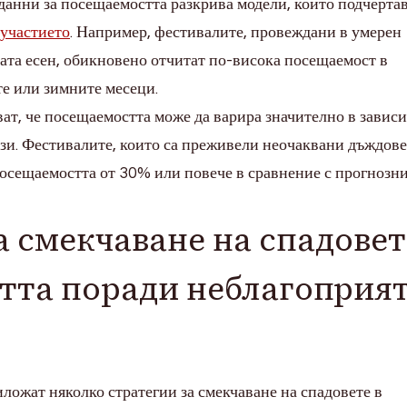
данни за посещаемостта разкрива модели, които подчерта
 участието
. Например, фестивалите, провеждани в умерен
ната есен, обикновено отчитат по-висока посещаемост в
те или зимните месеци.
т, че посещаемостта може да варира значително в завис
зи. Фестивалите, които са преживели неочаквани дъждове
посещаемостта от 30% или повече в сравнение с прогнозни
а смекчаване на спадовет
тта поради неблагоприя
ложат няколко стратегии за смекчаване на спадовете в