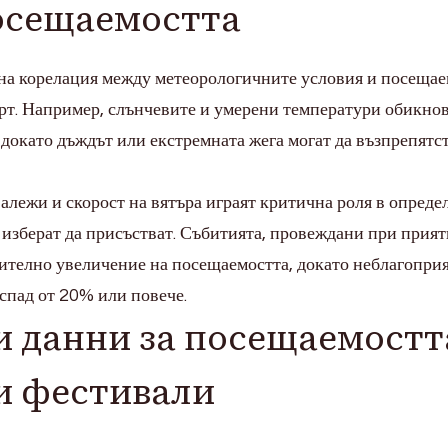
осещаемостта
на корелация между метеорологичните условия и посещае
орт. Например, слънчевите и умерени температури обикно
 докато дъждът или екстремната жега могат да възпрепятс
алежи и скорост на вятъра играят критична роля в опреде
 изберат да присъстват. Събитията, провеждани при прия
ачително увеличение на посещаемостта, докато неблагопри
 спад от 20% или повече.
и данни за посещаемостт
и фестивали