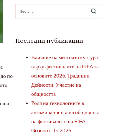
Search
for:
Последни публикации
Влияние на местната култура
върху фестивалите на FIFA за
на
основите 2025: Традиции,
 до по-
Дейности, Участие на
ото
общността
Роля на технологиите в
ална
ангажираността на общността
на фестивалите на FIFA
Grassroots 2025: