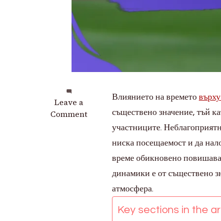
Влиянието на времето
върху
on
Leave a
съществено значение, тъй ка
Влияние
Comment
на
участниците. Неблагоприятни
времето
ниска посещаемост и да нал
върху
време обикновено повишава 
фестивалите
на
динамики е от съществено зн
FIFA
атмосфера.
Grassroots
2025:
Key sections in the art
Посещаемост,