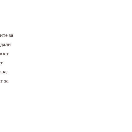
ите за
 дали
ост.
ат
ова,
т за