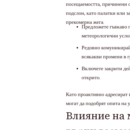
посещаемостта, причинени о
подслон, като палатки или з
прекомерна жега.
Предложете гъвкаво п
метеорологични усло
Редовно комуникирай
всякакви промени в г
Включете закрити дей
открито.
Като проактивно адресират 
могат да подобрят опита на
Влияние на 