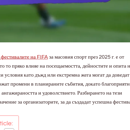
 фестивалите на FIFA
за масовия спорт през 2025 г. е от
то то пряко влияе на посещаемостта, дейностите и опита 
 условия като дъжд или екстремна жега могат да доведат
ожат промени в планираните събития, докато благоприятн
ангажираността и удоволствието. Разбирането на тези
ачение за организаторите, за да създадат успешна фестив
icle: