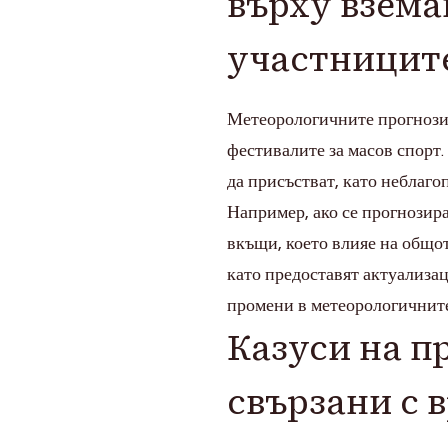
върху взема
участницит
Метеорологичните прогнози 
фестивалите за масов спорт
да присъстват, като неблаго
Например, ако се прогнозир
вкъщи, което влияе на общот
като предоставят актуализац
промени в метеорологичните
Казуси на п
свързани с 