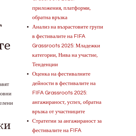
приложения, платформи,
обратна връзка
т
Анализ на възрастовите групи
в фестивалите на FIFA
те
Grassroots 2025: Младежки
категории, Нива на участие,
Тенденции
Оценка на фестивалните
дейности в фестивалите на
авят
FIFA Grassroots 2025:
новни
ангажираност, успех, обратна
делени
връзка от участниците
ки
Стратегии за ангажираност за
фестивалите на FIFA