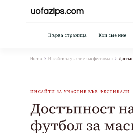
uofazips.com
Първа страница
Кои сме ние
Home
Инсайти за участие във фестивали
Достъпн
ИНСАЙТИ ЗА УЧАСТИЕ ВЪВ ФЕСТИВАЛИ
Достъпност н
футбол за маси