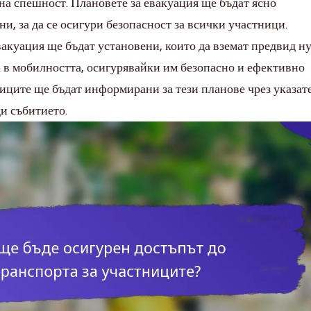
на спешност. Плановете за евакуация ще бъдат ясно
, за да се осигури безопасност за всички участници.
куация ще бъдат установени, които да вземат предвид н
а в мобилността, осигурявайки им безопасно и ефективно
ниците ще бъдат информирани за тези планове чрез указат
и събитието.