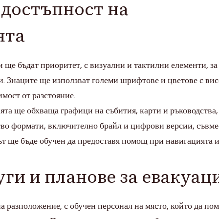
 достъпност на
ята
 ще бъдат приоритет, с визуални и тактилни елементи, за
и. Знаците ще използват големи шрифтове и цветове с ви
имост от разстояние.
та ще обхваща графици на събития, карти и ръководства,
тво формати, включително брайл и цифрови версии, съвм
ът ще бъде обучен да предоставя помощ при навигацията и
ги и планове за евакуац
 разположение, с обучен персонал на място, който да пом