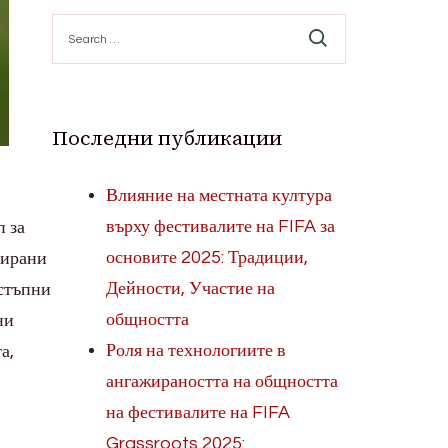
Search
for:
Последни публикации
Влияние на местната култура
върху фестивалите на FIFA за
п за
основите 2025: Традиции,
тирани
Дейности, Участие на
остъпни
общността
ни
Роля на технологиите в
а,
ангажираността на общността
на фестивалите на FIFA
Grassroots 2025: