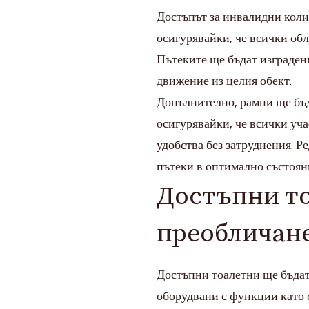
Достъпът за инвалидни коли
осигурявайки, че всички об
Пътеките ще бъдат изграден
движение из целия обект.
Допълнително, рампи ще бъд
осигурявайки, че всички уча
удобства без затруднения. Р
пътеки в оптимално състоян
Достъпни то
преобличан
Достъпни тоалетни ще бъдат
оборудвани с функции като 