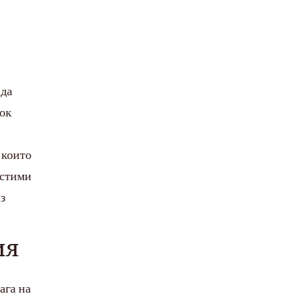
 да
сок
 които
естими
з
ия
ага на