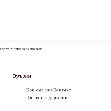
нспорт, Мерки за включване
Връзки
Кои сме ние
Контакт
Цялото съдържание