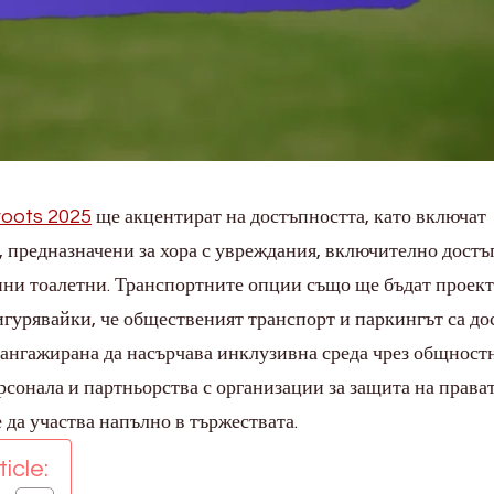
roots 2025
ще акцентират на достъпността, като включат
 предназначени за хора с увреждания, включително достъ
пни тоалетни. Транспортните опции също ще бъдат проек
игурявайки, че общественият транспорт и паркингът са д
е ангажирана да насърчава инклузивна среда чрез общност
сонала и партньорства с организации за защита на прават
 да участва напълно в тържествата.
icle: