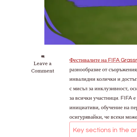
Фестивалите на FIFA Grass
on
Leave a
разнообразие от съоръжения,
Достъпност
Comment
на
инвалидни колички и достъ
фестивалите
с мисъл за инклузивност, ос
по
за всички участници. FIFA 
футбол
за
инициативи, обучение на пер
масите
осигурявайки, че всеки може
FIFA
2025:
Key sections in the art
Съоръжения,