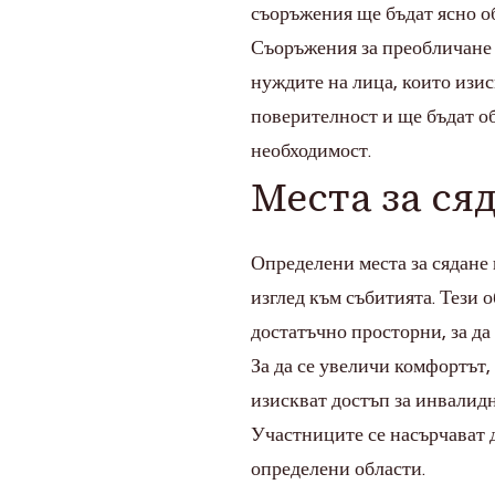
съоръжения ще бъдат ясно об
Съоръжения за преобличане 
нуждите на лица, които изи
поверителност и ще бъдат о
необходимост.
Места за ся
Определени места за сядане 
изглед към събитията. Тези 
достатъчно просторни, за д
За да се увеличи комфортът,
изискват достъп за инвалидн
Участниците се насърчават д
определени области.