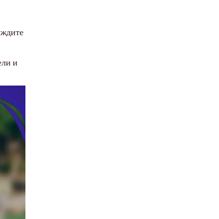
уждите
ели и