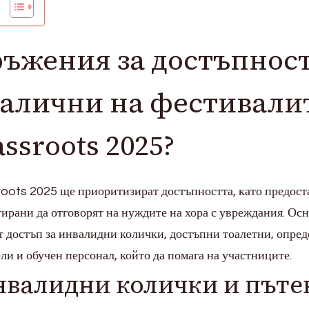
ръжения за достъпнос
налични на фестивали
ssroots 2025?
oots 2025 ще приоритизират достъпността, като предост
тирани да отговорят на нуждите на хора с увреждания. Ос
 достъп за инвалидни колички, достъпни тоалетни, опре
ели и обучен персонал, който да помага на участниците.
нвалидни колички и пъте