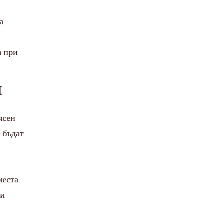
а
а при
я
ясен
 бъдат
места.
зи