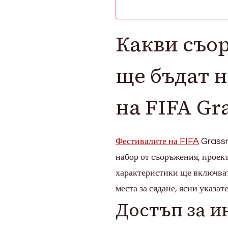
Транспорт,
Мерки
за
Какви съо
включване
ще бъдат 
на FIFA Gra
Фестивалите на FIFA
Grassr
набор от съоръжения, проек
характеристики ще включват
места за сядане, ясни указат
Достъп за и