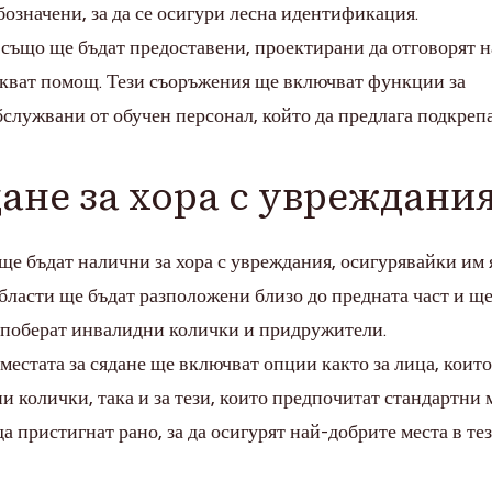
означени, за да се осигури лесна идентификация.
също ще бъдат предоставени, проектирани да отговорят н
скват помощ. Тези съоръжения ще включват функции за
бслужвани от обучен персонал, който да предлага подкреп
дане за хора с увреждани
ще бъдат налични за хора с увреждания, осигурявайки им 
области ще бъдат разположени близо до предната част и ще
а поберат инвалидни колички и придружители.
 местата за сядане ще включват опции както за лица, които
и колички, така и за тези, които предпочитат стандартни 
а пристигнат рано, за да осигурят най-добрите места в те