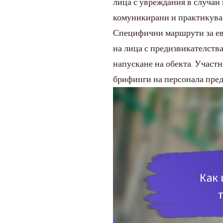
лица с увреждания в случай 
комуникирани и практикувани
Специфични маршрути за ева
на лица с предизвикателств
напускане на обекта. Участ
брифинги на персонала пред